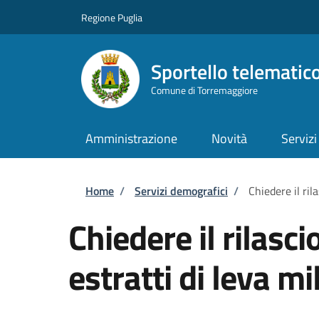
Salta al contenuto principale
Skip to footer content
Regione Puglia
Sportello telematic
Comune di Torremaggiore
Amministrazione
Novità
Servizi
Briciole di pane
Home
/
Servizi demografici
/
Chiedere il rila
Chiedere il rilascio
estratti di leva mi