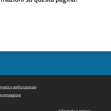
ematico polifunzionale
orremaggiore
Informativa privacy