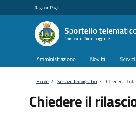
Salta al contenuto principale
Skip to footer content
Regione Puglia
Sportello telematic
Comune di Torremaggiore
Amministrazione
Novità
Servizi
Briciole di pane
Home
/
Servizi demografici
/
Chiedere il ril
Chiedere il rilasc