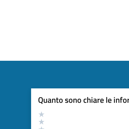
Quanto sono chiare le info
Valutazione
Valuta 5 stelle su 5
Valuta 4 stelle su 5
Valuta 3 stelle su 5