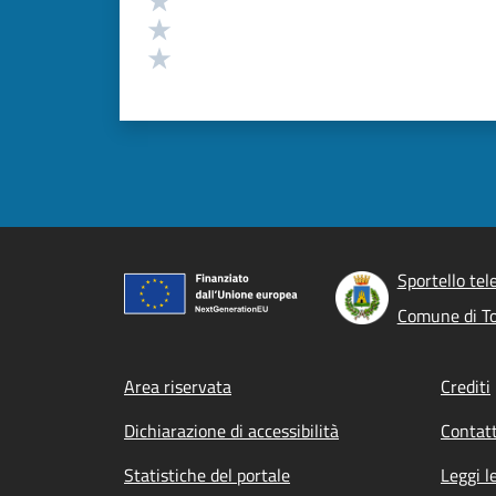
Valuta 2 stelle su 5
Valuta 1 stelle su 5
Sportello tel
Comune di T
Footer menu
Area riservata
Crediti
Dichiarazione di accessibilità
Contatt
Statistiche del portale
Leggi l