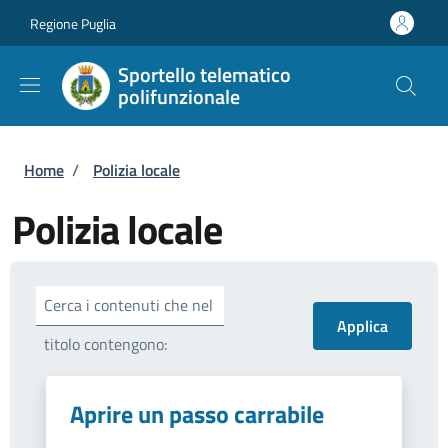
Salta al contenuto principale
Skip to footer content
Regione Puglia
Sportello telematico
polifunzionale
Briciole di pane
Home
/
Polizia locale
Polizia locale
Cerca i contenuti che nel
titolo contengono:
Aprire un passo carrabile