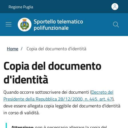
Salta al contenuto principale
Skip to footer content
Regione Puglia
Sportello telematico
polifunzionale
Briciole di pane
Home
/
Copia del documento d'identità
Copia del documento
d'identità
Quando occorre sottoscrivere dei documenti (
Decreto del
Presidente della Repubblica 28/12/2000, n. 445, art. 47
),
deve essere allegata copia leggibile del documento d'identità
in corso di validità.
Attenzione
: non è necessario allegare la copia del