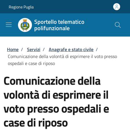
Salta al contenuto principale
Skip to footer content
Regione Puglia
Sportello telematico
polifunzionale
Briciole di pane
Home
/
Servizi
/
Anagrafe e stato civile
/
Comunicazione della volontà di esprimere il voto presso
ospedali e case di riposo
Comunicazione della
volontà di esprimere il
voto presso ospedali e
case di riposo