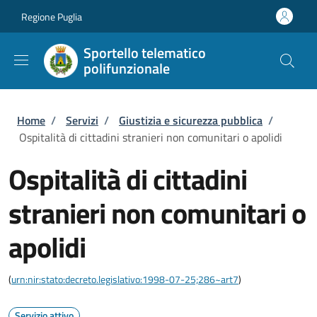
Salta al contenuto principale
Skip to footer content
Regione Puglia
Sportello telematico
polifunzionale
Briciole di pane
Home
/
Servizi
/
Giustizia e sicurezza pubblica
/
Ospitalità di cittadini stranieri non comunitari o apolidi
Ospitalità di cittadini
stranieri non comunitari o
apolidi
(
urn:nir:stato:decreto.legislativo:1998-07-25;286~art7
)
Servizio attivo