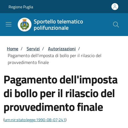
Salta al contenuto principale
Skip to footer content
Regione Puglia
Sportello telematico
polifunzionale
Briciole di pane
Home
/
Servizi
/
Autorizzazioni
/
Pagamento dell'imposta di bollo per il rilascio del
provvedimento finale
Pagamento dell'imposta
di bollo per il rilascio del
provvedimento finale
(
urn:nir:stato:legge:1990-08-07;241
)