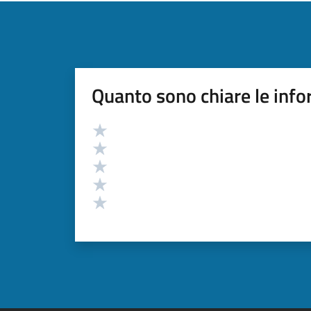
Quanto sono chiare le info
Valutazione
Valuta 5 stelle su 5
Valuta 4 stelle su 5
Valuta 3 stelle su 5
Valuta 2 stelle su 5
Valuta 1 stelle su 5