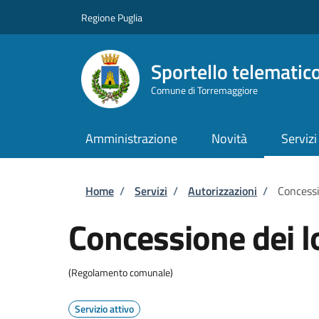
Salta al contenuto principale
Skip to footer content
Regione Puglia
Sportello telematic
Comune di Torremaggiore
Amministrazione
Novità
Servizi
Briciole di pane
Home
/
Servizi
/
Autorizzazioni
/
Concessi
Concessione dei lo
(Regolamento comunale)
Servizio attivo