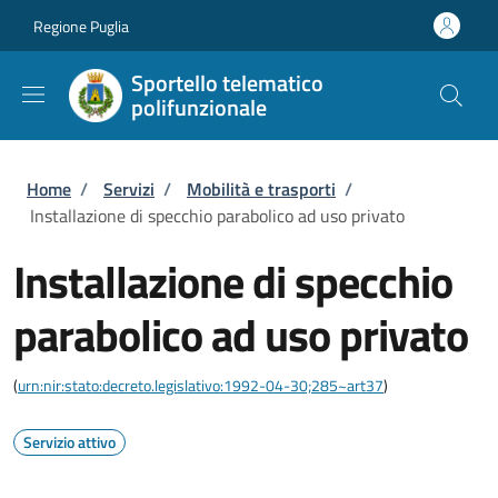
Salta al contenuto principale
Skip to footer content
Regione Puglia
Sportello telematico
polifunzionale
Briciole di pane
Home
/
Servizi
/
Mobilità e trasporti
/
Installazione di specchio parabolico ad uso privato
Installazione di specchio
parabolico ad uso privato
(
urn:nir:stato:decreto.legislativo:1992-04-30;285~art37
)
Servizio attivo