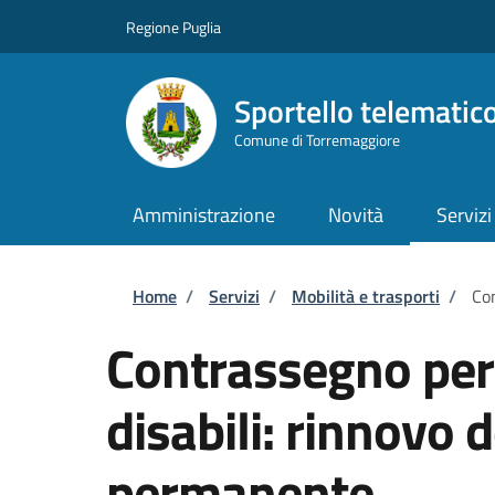
Salta al contenuto principale
Skip to footer content
Regione Puglia
Sportello telematic
Comune di Torremaggiore
Amministrazione
Novità
Servizi
Briciole di pane
Home
/
Servizi
/
Mobilità e trasporti
/
Con
Contrassegno per v
disabili: rinnovo
permanente