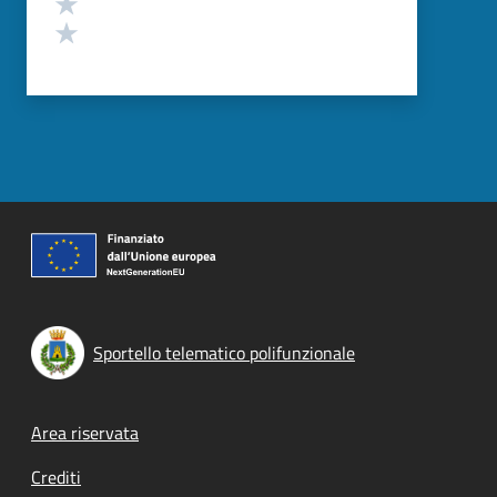
Valuta 2 stelle su 5
Valuta 1 stelle su 5
Sportello telematico polifunzionale
Footer menu
Area riservata
Crediti