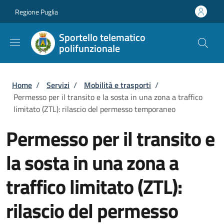
Salta al contenuto principale
Skip to footer content
Regione Puglia
Sportello telematico
polifunzionale
Briciole di pane
Home
/
Servizi
/
Mobilità e trasporti
/
Permesso per il transito e la sosta in una zona a traffico
limitato (ZTL): rilascio del permesso temporaneo
Permesso per il transito e
la sosta in una zona a
traffico limitato (ZTL):
rilascio del permesso