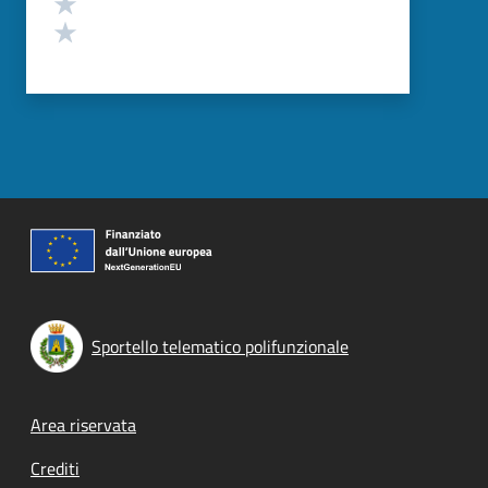
Valuta 2 stelle su 5
Valuta 1 stelle su 5
Sportello telematico polifunzionale
Footer menu
Area riservata
Crediti