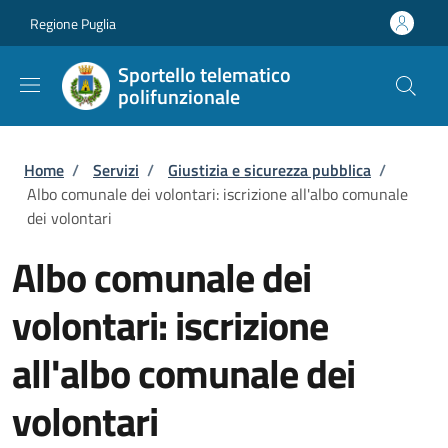
Salta al contenuto principale
Skip to footer content
Regione Puglia
Sportello telematico
polifunzionale
Briciole di pane
Home
/
Servizi
/
Giustizia e sicurezza pubblica
/
Albo comunale dei volontari: iscrizione all'albo comunale
dei volontari
Albo comunale dei
volontari: iscrizione
all'albo comunale dei
volontari