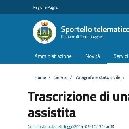
Salta al contenuto principale
Skip to footer content
Regione Puglia
Sportello telematic
Comune di Torremaggiore
Amministrazione
Novità
Servizi
Briciole di pane
Home
/
Servizi
/
Anagrafe e stato civile
/
Trascrizione di u
assistita
(
urn:nir:stato:decreto.legge:2014-09-12;132~art6
)