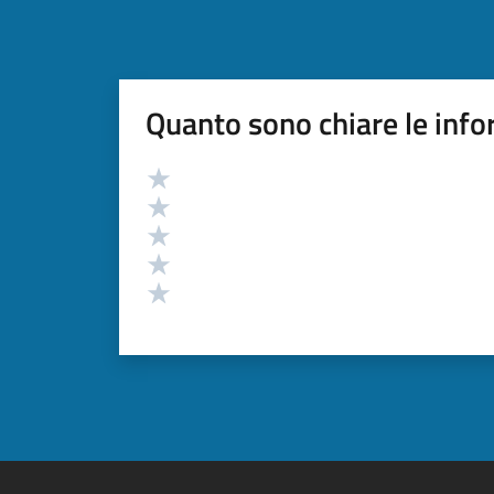
Quanto sono chiare le info
Valutazione
Valuta 5 stelle su 5
Valuta 4 stelle su 5
Valuta 3 stelle su 5
Valuta 2 stelle su 5
Valuta 1 stelle su 5