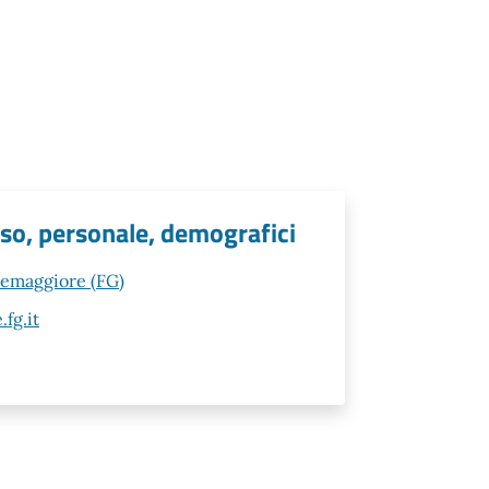
oso, personale, demografici
rremaggiore (FG)
fg.it