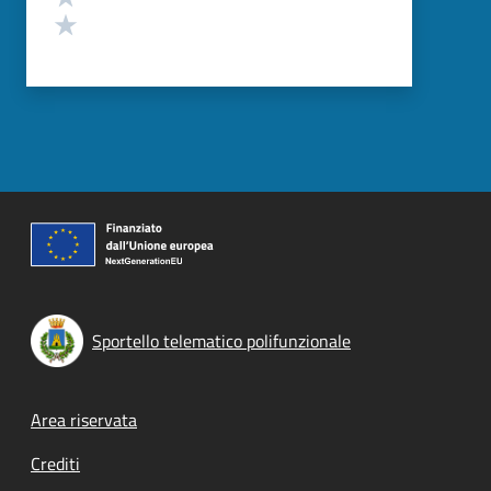
Valuta 1 stelle su 5
Sportello telematico polifunzionale
Footer menu
Area riservata
Crediti