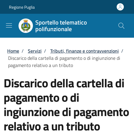
Salta al contenuto principale
Skip to footer content
Regione Puglia
Sportello telematico
polifunzionale
Briciole di pane
Home
/
Servizi
/
Tributi, finanze e contravvenzioni
/
Discarico della cartella di pagamento o di ingiunzione di
pagamento relativo a un tributo
Discarico della cartella di
pagamento o di
ingiunzione di pagamento
relativo a un tributo