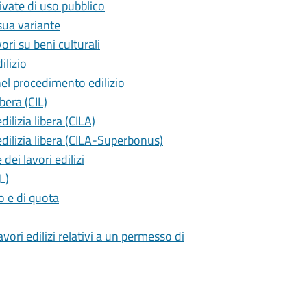
vate di uso pubblico
sua variante
ori su beni culturali
ilizio
nel procedimento edilizio
bera (CIL)
ilizia libera (CILA)
edilizia libera (CILA-Superbonus)
dei lavori edilizi
L)
o e di quota
avori edilizi relativi a un permesso di