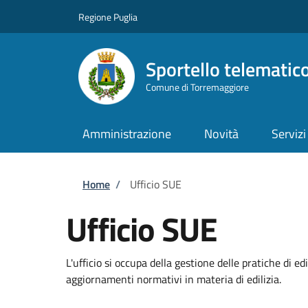
Salta al contenuto principale
Skip to footer content
Regione Puglia
Sportello telematic
Comune di Torremaggiore
Amministrazione
Novità
Servizi
Briciole di pane
Home
/
Ufficio SUE
Ufficio SUE
L'ufficio si occupa della gestione delle pratiche di ed
aggiornamenti normativi in materia di edilizia.