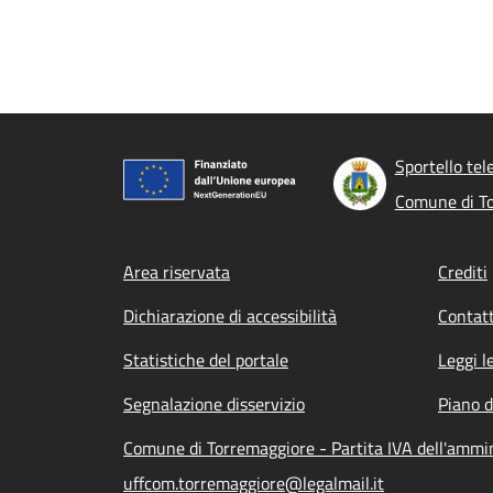
Sportello tel
Comune di T
Footer menu
Area riservata
Crediti
Dichiarazione di accessibilità
Contatt
Statistiche del portale
Leggi l
Segnalazione disservizio
Piano d
Comune di Torremaggiore - Partita IVA dell'amm
uffcom.torremaggiore@legalmail.it