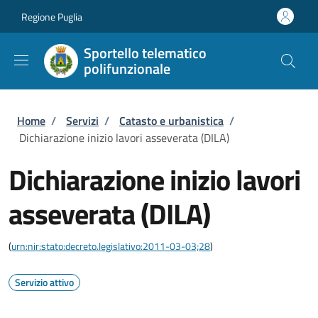
Salta al contenuto principale
Skip to footer content
Regione Puglia
Sportello telematico
polifunzionale
Briciole di pane
Home
/
Servizi
/
Catasto e urbanistica
/
Dichiarazione inizio lavori asseverata (DILA)
Dichiarazione inizio lavori
asseverata (DILA)
(
urn:nir:stato:decreto.legislativo:2011-03-03;28
)
Servizio attivo