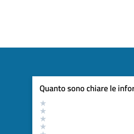
Quanto sono chiare le info
Valutazione
Valuta 5 stelle su 5
Valuta 4 stelle su 5
Valuta 3 stelle su 5
Valuta 2 stelle su 5
Valuta 1 stelle su 5