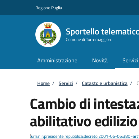
Salta al contenuto principale
Skip to footer content
Regione Puglia
Sportello telematic
Comune di Torremaggiore
Amministrazione
Novità
Servizi
Briciole di pane
Home
/
Servizi
/
Catasto e urbanistica
/
C
Cambio di intestaz
abilitativo edilizio
(
urn:nir:presidente.repubblica:decreto:2001-06-06;380~ar