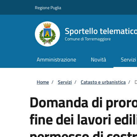
Salta al contenuto principale
Skip to footer content
Regione Puglia
Sportello telematic
Comune di Torremaggiore
Amministrazione
Novità
Servizi
Briciole di pane
Home
/
Servizi
/
Catasto e urbanistica
/
D
Domanda di proroga
fine dei lavori edil
permesso di costr