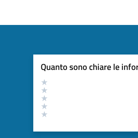
Quanto sono chiare le info
Valutazione
Valuta 5 stelle su 5
Valuta 4 stelle su 5
Valuta 3 stelle su 5
Valuta 2 stelle su 5
Valuta 1 stelle su 5