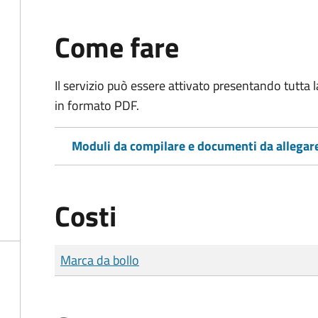
Come fare
Il servizio può essere attivato presentando tutta
in formato PDF.
Moduli da compilare e documenti da allegar
Costi
Tipo di pagamento
Importo
Marca da bollo