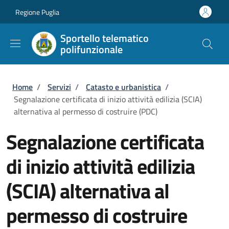
Salta al contenuto principale
Skip to footer content
Regione Puglia
Sportello telematico
polifunzionale
Briciole di pane
Home
/
Servizi
/
Catasto e urbanistica
/
Segnalazione certificata di inizio attività edilizia (SCIA)
alternativa al permesso di costruire (PDC)
Segnalazione certificata
di inizio attività edilizia
(SCIA) alternativa al
permesso di costruire